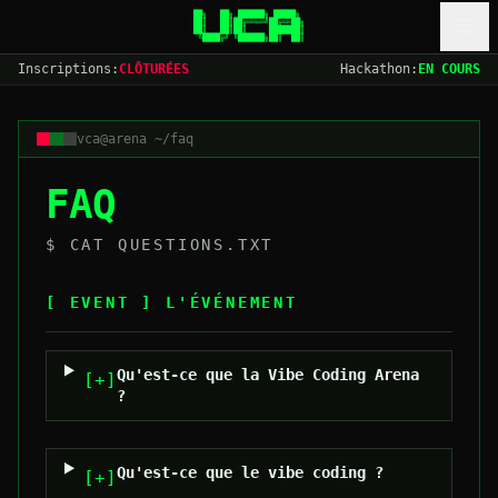
Aller au contenu
██╗   ██╗ ██████╗ █████╗

☰
██║   ██║██╔════╝██╔══██╗

██║   ██║██║     ███████║

 ╚████╔╝ ╚██████╗██║  ██║
Inscriptions
:
CLÔTURÉES
Hackathon
:
EN COURS
vca@arena ~/faq
FAQ
$ CAT QUESTIONS.TXT
[ EVENT ]
L'ÉVÉNEMENT
Qu'est-ce que la Vibe Coding Arena
[+]
?
Qu'est-ce que le vibe coding ?
[+]